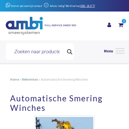
Snel en persoonlijk contact
Advies nodig? Bel direct op
0320 - 26 17 77
0
Toggle 
Producten
zoeken
Home
»
Referenties
»
Automatische Smering Winches
Automatische Smering
AUTOMATISCHE
SMERING
Winches
WINCHES