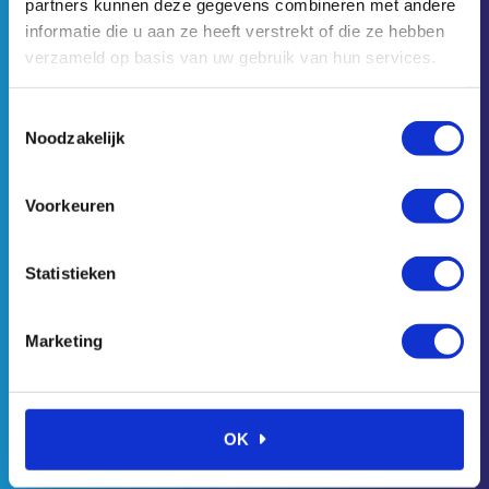
partners kunnen deze gegevens combineren met andere
informatie die u aan ze heeft verstrekt of die ze hebben
0320 - 26 17 77
verzameld op basis van uw gebruik van hun services.
ambi@ambismeersystemen.nl
Toestemmingsselectie
KvK: 39053597
Noodzakelijk
BTW Nummer: NL801198458B01
Voorkeuren
Categorieën
Statistieken
Accessoires, leiding en koppelingen smeersystemen
Lincoln Centrale Smering
Lincoln Olie & Vetapparatuur
Marketing
Olie & Vetapparatuur div.
Pulsarlube
Retracta Slanghaspels
SKF Olie & Vet
SKF RecondOil Box & Oliefiltratie
OK