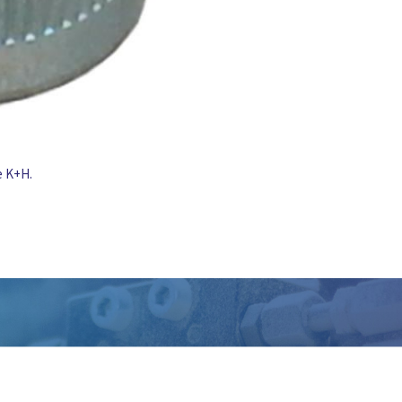
e K+H.
eb je persoonlijk advies nodi