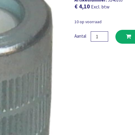
€
4,10
Excl. btw
10 op voorraad
Mondstuk
Aantal
Mato
hol
voor
type
K+H
smeernippels
1/8"BSP
aantal