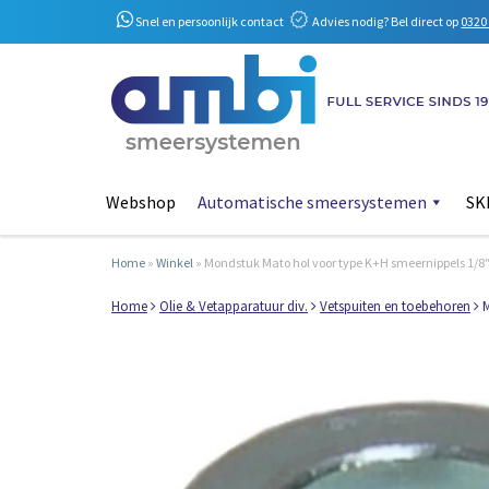
Snel en persoonlijk contact
Advies nodig? Bel direct op
0320 
Webshop
Automatische smeersystemen
SKF
Home
»
Winkel
»
Mondstuk Mato hol voor type K+H smeernippels 1/8
Home
Olie & Vetapparatuur div.
Vetspuiten en toebehoren
M