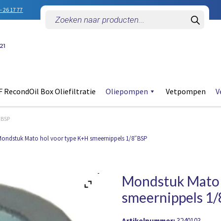
- 26 17 77
Producten
zoeken
 RecondOil Box Oliefiltratie
Oliepompen
Vetpompen
V
″BSP
ondstuk Mato hol voor type K+H smeernippels 1/8″BSP
Mondstuk Mato 
smeernippels 1
Artikelnummer:
3240103