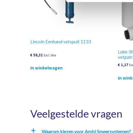
Lincoln Eenhand vetspuit 1133
Lube-Sh
€
58,31
Excl. btw
vetpat
€
1,17
Ex
In winkelwagen
In win
Veelgestelde vragen
Waarom kiezen voor Ambi Smeersystemen?
a