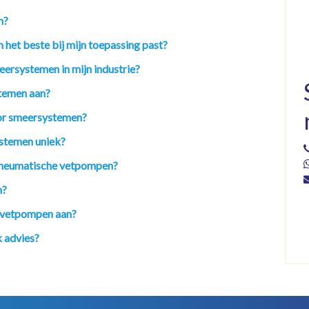
n?
 het beste bij mijn toepassing past?
eersystemen in mijn industrie?
temen aan?
oor smeersystemen?
stemen uniek?
n pneumatische vetpompen?
n?
n vetpompen aan?
 advies?