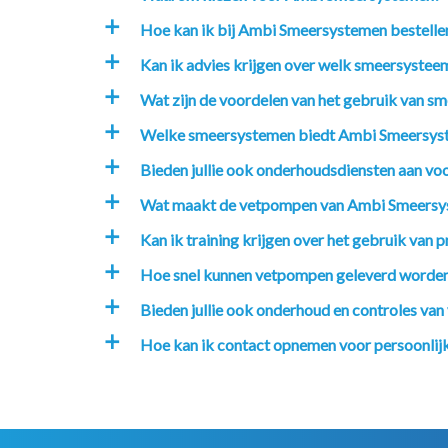
Hoe kan ik bij Ambi Smeersystemen bestelle
a
Kan ik advies krijgen over welk smeersysteem
a
Wat zijn de voordelen van het gebruik van sm
a
Welke smeersystemen biedt Ambi Smeersys
a
Bieden jullie ook onderhoudsdiensten aan v
a
Wat maakt de vetpompen van Ambi Smeersy
a
Kan ik training krijgen over het gebruik va
a
Hoe snel kunnen vetpompen geleverd worde
a
Bieden jullie ook onderhoud en controles va
a
Hoe kan ik contact opnemen voor persoonlijk
a