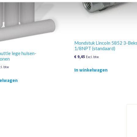
Mondstuk Lincoln 5852 3-Bek
1/8NPT (standaard)
uttle lege hulsen-
€
9,45
Excl. btw
ronen
cl. btw
In winkelwagen
kelwagen