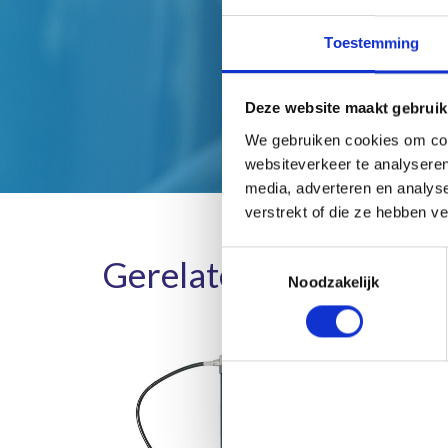
Toestemming
Deze website maakt gebruik
We gebruiken cookies om cont
websiteverkeer te analyseren
media, adverteren en analys
verstrekt of die ze hebben v
Toestemmingsselectie
Gerelateerde product
Noodzakelijk