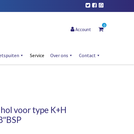
0
Account
etspuiten
Service
Over ons
Contact
hol voor type K+H
/8″BSP